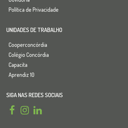
Política de Privacidade
UNIDADES DE TRABALHO
Cooperconcórdia
Colégio Concórdia
Capacita
Aprendiz 10
SIGA NAS REDES SOCIAIS
F
I
L
a
n
i