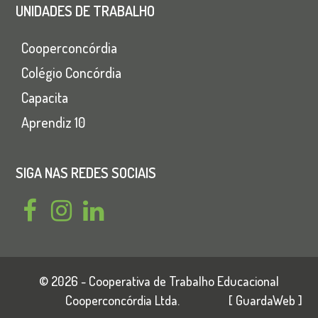
UNIDADES DE TRABALHO
Cooperconcórdia
Colégio Concórdia
Capacita
Aprendiz 10
SIGA NAS REDES SOCIAIS
F
I
L
a
n
i
c
s
n
© 2026 - Cooperativa de Trabalho Educacional
e
t
k
Cooperconcórdia Ltda.
[
GuardaWeb
]