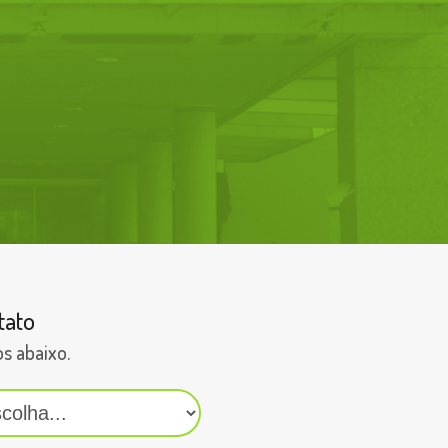
tato
s abaixo.