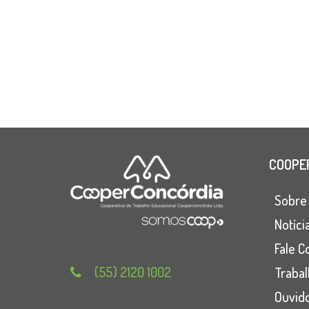
COOPE
Sobre
Notíci
Fale C
(55) 2120 1002
Traba
Ouvido