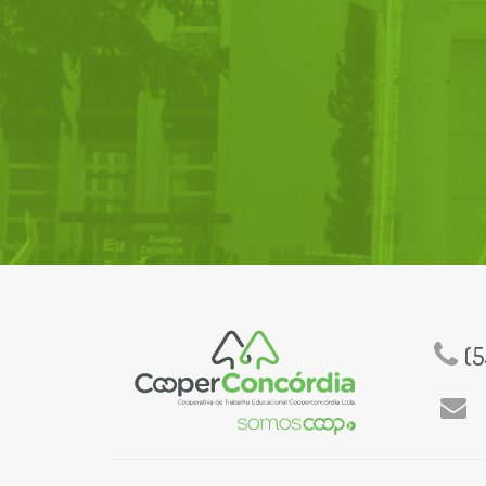
(5
Em