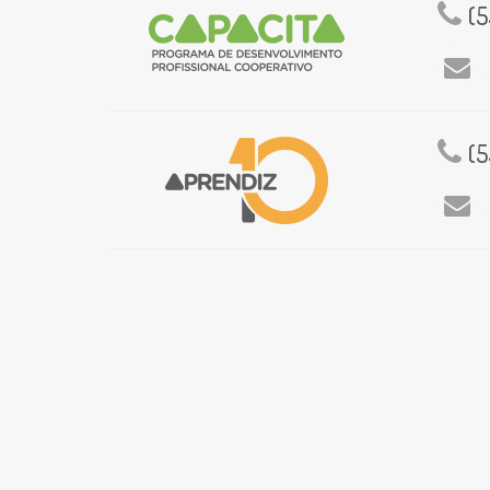
(5
Em
(5
Em