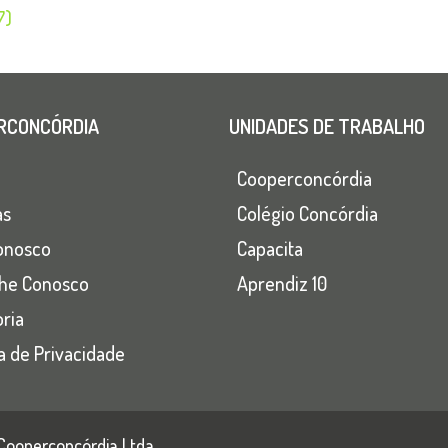
7)
RCONCÓRDIA
UNIDADES DE TRABALHO
Cooperconcórdia
as
Colégio Concórdia
onosco
Capacita
lhe Conosco
Aprendiz 10
ria
ca de Privacidade
Cooperconcórdia Ltda.