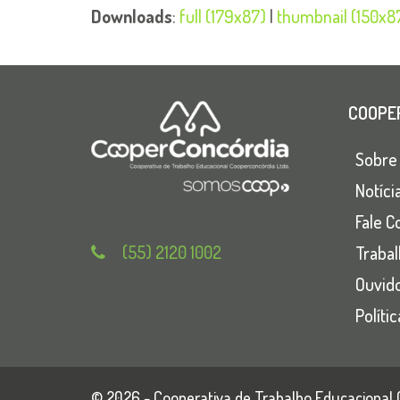
Downloads
:
full (179x87)
|
thumbnail (150x8
COOPE
Sobre
Notíci
Fale C
(55) 2120 1002
Traba
Ouvido
Políti
© 2026 - Cooperativa de Trabalho Educacional 